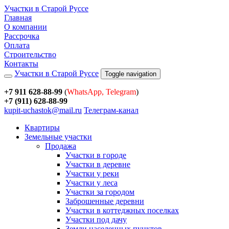
Участки в Старой Руссе
Главная
О компании
Рассрочка
Оплата
Строительство
Контакты
Участки в Старой Руссе
Toggle navigation
+7 911 628-88-99
(
WhatsApp, Telegram
)
+7 (911) 628-88-99
kupit-uchastok@mail.ru
Телеграм-канал
Квартиры
Земельные участки
Продажа
Участки в городе
Участки в деревне
Участки у реки
Участки у леса
Участки за городом
Заброшенные деревни
Участки в коттеджных поселках
Участки под дачу
Земли населенных пунктов