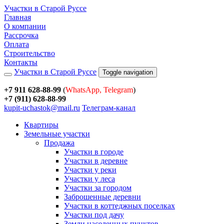
Участки в Старой Руссе
Главная
О компании
Рассрочка
Оплата
Строительство
Контакты
Участки в Старой Руссе
Toggle navigation
+7 911 628-88-99
(
WhatsApp, Telegram
)
+7 (911) 628-88-99
kupit-uchastok@mail.ru
Телеграм-канал
Квартиры
Земельные участки
Продажа
Участки в городе
Участки в деревне
Участки у реки
Участки у леса
Участки за городом
Заброшенные деревни
Участки в коттеджных поселках
Участки под дачу
Земли населенных пунктов