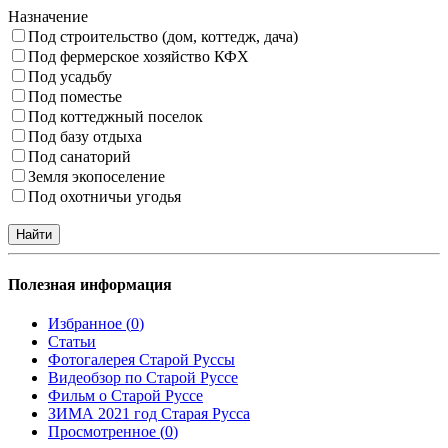
Назначение
Под строительство (дом, коттедж, дача)
Под фермерское хозяйство КФХ
Под усадьбу
Под поместье
Под коттеджный поселок
Под базу отдыха
Под санаторий
Земля экопоселение
Под охотничьи угодья
Полезная информация
Избранное (
0
)
Статьи
Фотогалерея Старой Руссы
Видеобзор по Старой Руссе
Фильм о Старой Руссе
ЗИМА 2021 год Старая Русса
Просмотренное (
0
)