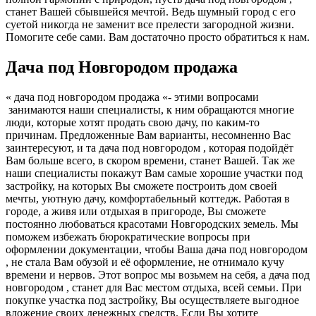
станет Вашей сбывшейся мечтой. Ведь шумный город с его
суетой никогда не заменит все прелести загородной жизни.
Помогите себе сами. Вам достаточно просто обратиться к нам.
Дача под Новгородом продажа
« дача под новгородом продажа «- этими вопросами
занимаются наши специалисты, к ним обращаются многие
люди, которые хотят продать свою дачу, по каким-то
причинам. Предложенные Вам варианты, несомненно Вас
заинтересуют, и та дача под новгородом , которая подойдёт
Вам больше всего, в скором времени, станет Вашей. Так же
наши специалисты покажут Вам самые хорошие участки под
застройку, на которых Вы сможете построить дом своей
мечты, уютную дачу, комфортабельный коттедж. Работая в
городе, а живя или отдыхая в пригороде, Вы сможете
постоянно любоваться красотами Новгородских земель. Мы
поможем избежать бюрократические вопросы при
оформлении документации, чтобы Ваша дача под новгородом
, не стала Вам обузой и её оформление, не отнимало кучу
времени и нервов. Этот вопрос мы возьмем на себя, а дача под
новгородом , станет для Вас местом отдыха, всей семьи. При
покупке участка под застройку, Вы осуществляете выгодное
вложение своих денежных средств. Если Вы хотите