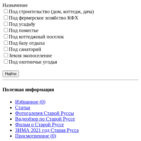
Назначение
Под строительство (дом, коттедж, дача)
Под фермерское хозяйство КФХ
Под усадьбу
Под поместье
Под коттеджный поселок
Под базу отдыха
Под санаторий
Земля экопоселение
Под охотничьи угодья
Полезная информация
Избранное (
0
)
Статьи
Фотогалерея Старой Руссы
Видеобзор по Старой Руссе
Фильм о Старой Руссе
ЗИМА 2021 год Старая Русса
Просмотренное (
0
)