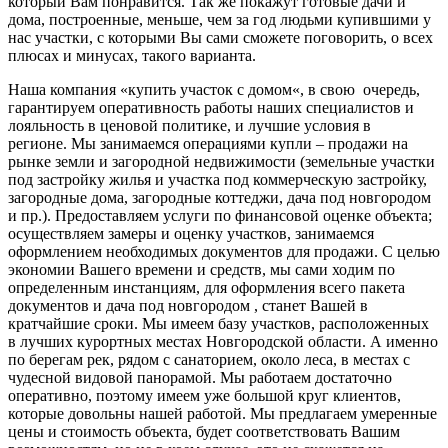
который Вам понравится. Так же покажут готовые дачи и
дома, построенные, меньше, чем за год людьми купившими у
нас участки, с которыми Вы сами сможете поговорить, о всех
плюсах и минусах, такого варианта.
Наша компания «купить участок с домом«, в свою очередь,
гарантируем оперативность работы наших специалистов и
лояльность в ценовой политике, и лучшие условия в
регионе. Мы занимаемся операциями купли – продажи на
рынке земли и загородной недвижимости (земельные участки
под застройку жилья и участка под коммерческую застройку,
загородные дома, загородные коттеджи, дача под новгородом
и пр.). Предоставляем услуги по финансовой оценке объекта;
осуществляем замеры и оценку участков, занимаемся
оформлением необходимых документов для продажи. С целью
экономии Вашего времени и средств, мы сами ходим по
определенным инстанциям, для оформления всего пакета
документов и дача под новгородом , станет Вашей в
кратчайшие сроки. Мы имеем базу участков, расположенных
в лучших курортных местах Новгородской области. А именно
по берегам рек, рядом с санаторием, около леса, в местах с
чудесной видовой панорамой. Мы работаем достаточно
оперативно, поэтому имеем уже большой круг клиентов,
которые довольны нашей работой. Мы предлагаем умеренные
цены и стоимость объекта, будет соответствовать Вашим