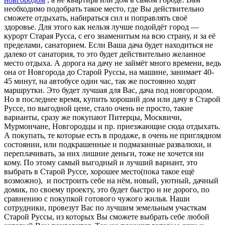
необходимо подобрать такое место, где Вы действительно
сможете отдыхать, набираться сил и поправлять своё
здоровье. Для этого как нельзя лучше подойдёт город —
курорт Старая Русса, с его знаменитым на всю страну, и за её
пределами, санаторием. Если Ваша дача будет находиться не
далеко от санатория, то это будет действительно желанное
место отдыха. А дорога на дачу не займёт много времени, ведь
она от Новгорода до Старой Руссы, на машине, занимает 40-
45 минут, на автобусе один час, так же постоянно ходят
маршрутки. Это будет лучшая для Вас, дача под новгородом.
Но в последнее время, купить хороший дом или дачу в Старой
Руссе, по выгодной цене, стало очень не просто, такие
варианты, сразу же покупают Питерцы, Москвичи,
Мурмончане, Новгородцы и пр. приезжающие сюда отдыхать.
А покупать, те которые есть в продаже, в очень не приглядном
состоянии, или подкрашенные и подмазанные развалюхи, и
переплачивать, за них лишние деньги, тоже не хочется ни
кому. По этому самый выгодный и лучший вариант, это
выбрать в Старой Руссе, хорошее место(пока такое ещё
возможно), и построить себе на нём, новый, уютный, дачный
домик, по своему проекту, это будет быстро и не дорого, по
сравнению с покупкой готового чужого жилья. Наши
сотрудники, провезут Вас по лучшим земельным участкам
Старой Руссы, из которых Вы сможете выбрать себе любой