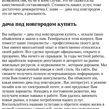
возможностям, но не в коем случае, это не скажется на
качественной составляющей. Стоимость наших услуг, тоже
достаточно демократична.С нами — дача под новгородом ,
это не мечта, а реальность.
дача под новгородом купить
Вы набрали: « дача под новгородоом купить «, искали такие
объявления и зашли к нам. Разобраться в этом вопросе, Вам
помогут наши специалисты – профессионалы своего дела.
Они имеют многолетний опыт и ответственно относятся к
своей работе. Все сделки проходят официально, открыто и
прозрачно. Мы ничего не скрываем. За годы честной работы,
мы заработали хорошую репутацию и авторитет на рынке
земельных ресурсов, и недвижимости , которым дорожим. Мы
обрели определенный имидж и свой стиль. На сайте, Вы
сможете получить полную исчерпывающую информацию, в
этом Вам помогут наши консультанты, Вы объясните им,
какая именно дача под новгородом , Вас интересует, в режиме
онлайн или по электронной почте, и они предложат Вам
лучшие варианты. Находясь в постоянном развитии, мы
получаем новые навыки в работе. Нам удалось завоевать
новые рынки, в плане потребления наших услуг.
Воспользуйтесь нашими услугами и обретите новую жизнь в
полной гармонии с природой, пусть дача под новгородом ,