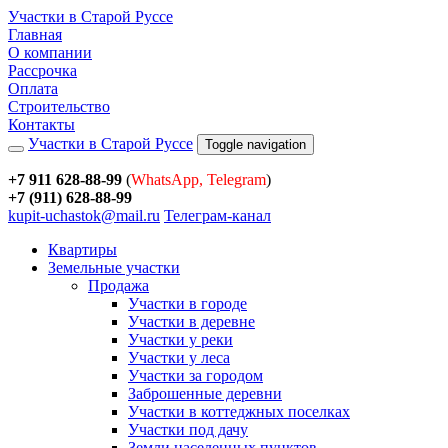
Участки в Старой Руссе
Главная
О компании
Рассрочка
Оплата
Строительство
Контакты
Участки в Старой Руссе
Toggle navigation
+7 911 628-88-99
(
WhatsApp, Telegram
)
+7 (911) 628-88-99
kupit-uchastok@mail.ru
Телеграм-канал
Квартиры
Земельные участки
Продажа
Участки в городе
Участки в деревне
Участки у реки
Участки у леса
Участки за городом
Заброшенные деревни
Участки в коттеджных поселках
Участки под дачу
Земли населенных пунктов