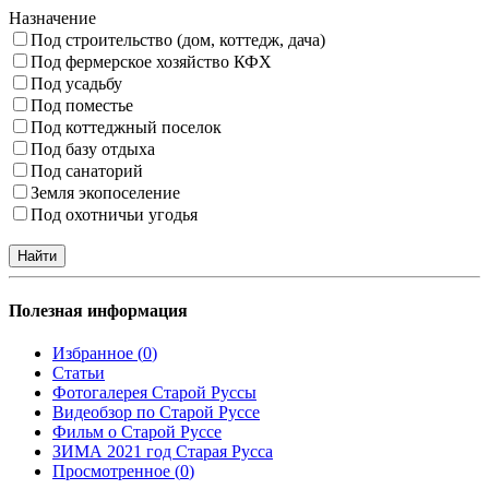
Назначение
Под строительство (дом, коттедж, дача)
Под фермерское хозяйство КФХ
Под усадьбу
Под поместье
Под коттеджный поселок
Под базу отдыха
Под санаторий
Земля экопоселение
Под охотничьи угодья
Полезная информация
Избранное (
0
)
Статьи
Фотогалерея Старой Руссы
Видеобзор по Старой Руссе
Фильм о Старой Руссе
ЗИМА 2021 год Старая Русса
Просмотренное (
0
)