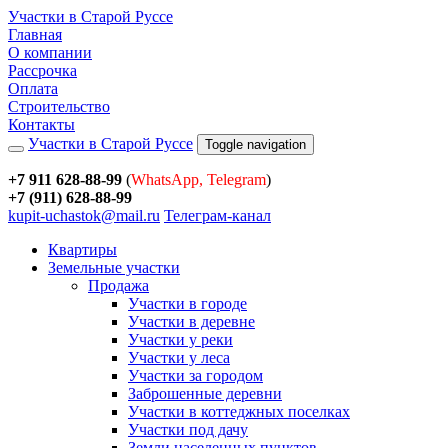
Участки в Старой Руссе
Главная
О компании
Рассрочка
Оплата
Строительство
Контакты
Участки в Старой Руссе
Toggle navigation
+7 911 628-88-99
(
WhatsApp, Telegram
)
+7 (911) 628-88-99
kupit-uchastok@mail.ru
Телеграм-канал
Квартиры
Земельные участки
Продажа
Участки в городе
Участки в деревне
Участки у реки
Участки у леса
Участки за городом
Заброшенные деревни
Участки в коттеджных поселках
Участки под дачу
Земли населенных пунктов