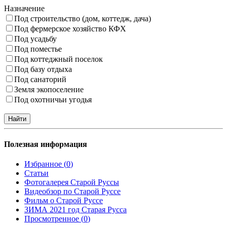
Назначение
Под строительство (дом, коттедж, дача)
Под фермерское хозяйство КФХ
Под усадьбу
Под поместье
Под коттеджный поселок
Под базу отдыха
Под санаторий
Земля экопоселение
Под охотничьи угодья
Полезная информация
Избранное (
0
)
Статьи
Фотогалерея Старой Руссы
Видеобзор по Старой Руссе
Фильм о Старой Руссе
ЗИМА 2021 год Старая Русса
Просмотренное (
0
)