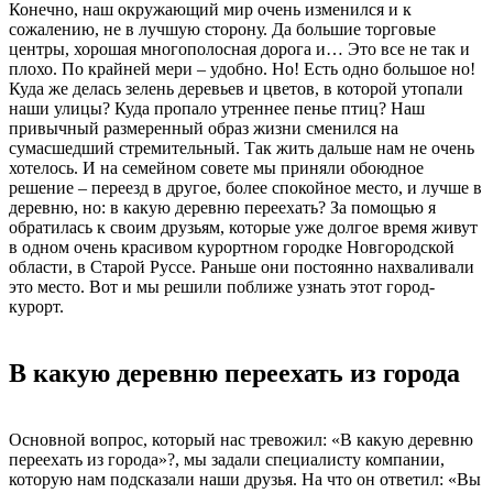
Конечно, наш окружающий мир очень изменился и к
сожалению, не в лучшую сторону. Да большие торговые
центры, хорошая многополосная дорога и… Это все не так и
плохо. По крайней мери – удобно. Но! Есть одно большое но!
Куда же делась зелень деревьев и цветов, в которой утопали
наши улицы? Куда пропало утреннее пенье птиц? Наш
привычный размеренный образ жизни сменился на
сумасшедший стремительный. Так жить дальше нам не очень
хотелось. И на семейном совете мы приняли обоюдное
решение – переезд в другое, более спокойное место, и лучше в
деревню, но: в какую деревню переехать? За помощью я
обратилась к своим друзьям, которые уже долгое время живут
в одном очень красивом курортном городке Новгородской
области, в Старой Руссе. Раньше они постоянно нахваливали
это место. Вот и мы решили поближе узнать этот город-
курорт.
В какую деревню переехать из города
Основной вопрос, который нас тревожил: «В какую деревню
переехать из города»?, мы задали специалисту компании,
которую нам подсказали наши друзья. На что он ответил: «Вы