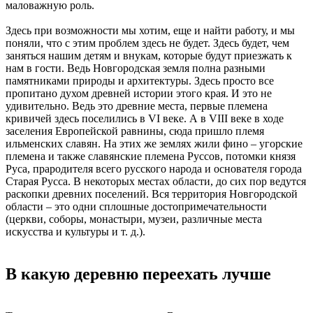
маловажную роль.
Здесь при возможности мы хотим, еще и найти работу, и мы
поняли, что с этим проблем здесь не будет. Здесь будет, чем
заняться нашим детям и внукам, которые будут приезжать к
нам в гости. Ведь Новгородская земля полна разными
памятниками природы и архитектуры. Здесь просто все
пропитано духом древней истории этого края. И это не
удивительно. Ведь это древние места, первые племена
кривичей здесь поселились в VI веке. А в VIII веке в ходе
заселения Европейской равнины, сюда пришло племя
ильменских славян. На этих же землях жили фино – угорские
племена и также славянские племена Руссов, потомки князя
Руса, прародителя всего русского народа и основателя города
Старая Русса. В некоторых местах области, до сих пор ведутся
раскопки древних поселений. Вся территория Новгородской
области – это одни сплошные достопримечательности
(церкви, соборы, монастыри, музеи, различные места
искусства и культуры и т. д.).
В какую деревню переехать лучше