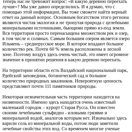
Теперь нас не тревожит вопрос: «В какую деревню переехать
лучше»? Мы уже давно определились. И я думаю, что с
помощью этой информации, Вы тоже сможете найти верный
ответ на данный вопрос. Основным богатством этого региона
являются чистая экология и не тронутая природа с целебными
минеральными источниками, бьющими прямо из-под земли.
Вся территория просто перенасыщена множеством рек и озер,
в том числе и соляных. Самым большим озером является озеро
Ильмень – среднерусское море. В которое впадают большое
количество рек. Почти 60 % земель расположены в лесной
зоне. Поэтому воздух здесь очень чистый, это имеет огромное
значение в принятии решения в какую деревню переехать.
На территории области есть Валдайский национальный парк,
Рдейский заповедник, ботанический сад и большое
количество природных заказников. Невероятную ценность
представляют почти 111 памятников природы.
Некоторая незначительная часть территории находится на
низменности. Именно здесь находится очень известный
маленький городок – курорт Старая Русса. Он известен
своими лечебными сульфидно - иловыми грязями и
минеральной водой, аналогов которым нет. Изначально здесь
варили соль из минеральной воды, потом люди заметили
лечебные свойства этих вод. Со временем многие ученые