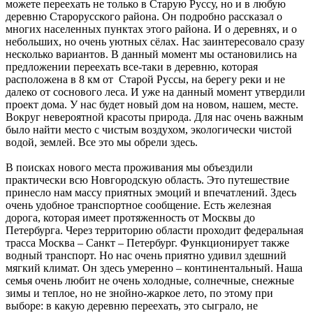
можете переехать не только в Старую Руссу, но и в любую
деревню Старорусского района. Он подробно рассказал о
многих населенных пунктах этого района. И о деревнях, и о
небольших, но очень уютных сёлах. Нас заинтересовало сразу
несколько вариантов. В данный момент мы остановились на
предложении переехать все-таки в деревню, которая
расположена в 8 км от Старой Руссы, на берегу реки и не
далеко от соснового леса. И уже на данный момент утвердили
проект дома. У нас будет новый дом на новом, нашем, месте.
Вокруг невероятной красоты природа. Для нас очень важным
было найти место с чистым воздухом, экологически чистой
водой, землей. Все это мы обрели здесь.
В поисках нового места проживания мы объездили
практически всю Новгородскую область. Это путешествие
принесло нам массу приятных эмоций и впечатлений. Здесь
очень удобное транспортное сообщение. Есть железная
дорога, которая имеет протяженность от Москвы до
Петербурга. Через территорию области проходит федеральная
трасса Москва – Санкт – Петербург. Функционирует также
водный транспорт. Но нас очень приятно удивил здешний
мягкий климат. Он здесь умеренно – континентальный. Наша
семья очень любит не очень холодные, солнечные, снежные
зимы и теплое, но не знойно-жаркое лето, по этому при
выборе: в какую деревню переехать, это сыграло, не