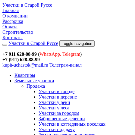
Участки в Старой Руссе
Главная
О компании
Рассрочка
Оплата
Строительство
Контакты
Участки в Старой Руссе
Toggle navigation
+7 911 628-88-99
(
WhatsApp, Telegram
)
+7 (911) 628-88-99
kupit-uchastok@mail.ru
Телеграм-канал
Квартиры
Земельные участки
Продажа
Участки в городе
Участки в деревне
Участки у реки
Участки у леса
Участки за городом
Заброшенные деревни
Участки в коттеджных поселках
Участки под дачу
Земли населенных пунктов