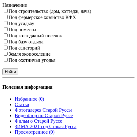
Назначение
Под строительство (дом, коттедж, дача)
Под фермерское хозяйство КФХ
Под усадьбу
Под поместье
Под коттеджный поселок
Под базу отдыха
Под санаторий
Земля экопоселение
Под охотничьи угодья
Полезная информация
Избранное (
0
)
Статьи
Фотогалерея Старой Руссы
Видеобзор по Старой Руссе
Фильм о Старой Руссе
ЗИМА 2021 год Старая Русса
Просмотренное (
0
)