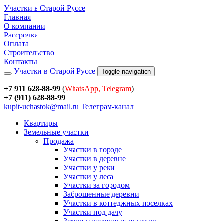
Участки в Старой Руссе
Главная
О компании
Рассрочка
Оплата
Строительство
Контакты
Участки в Старой Руссе
Toggle navigation
+7 911 628-88-99
(
WhatsApp, Telegram
)
+7 (911) 628-88-99
kupit-uchastok@mail.ru
Телеграм-канал
Квартиры
Земельные участки
Продажа
Участки в городе
Участки в деревне
Участки у реки
Участки у леса
Участки за городом
Заброшенные деревни
Участки в коттеджных поселках
Участки под дачу
Земли населенных пунктов