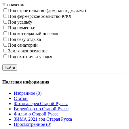
Назначение
Под строительство (дом, коттедж, дача)
Под фермерское хозяйство КФХ
Под усадьбу
Под поместье
Под коттеджный поселок
Под базу отдыха
Под санаторий
Земля экопоселение
Под охотничьи угодья
Полезная информация
Избранное (
0
)
Статьи
Фотогалерея Старой Руссы
Видеобзор по Старой Руссе
Фильм о Старой Руссе
ЗИМА 2021 год Старая Русса
Просмотренное (
0
)