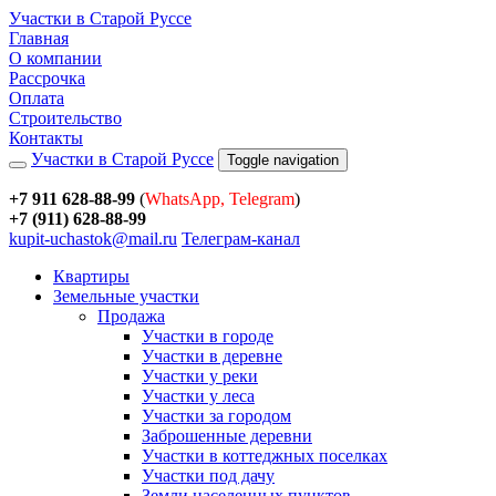
Участки в Старой Руссе
Главная
О компании
Рассрочка
Оплата
Строительство
Контакты
Участки в Старой Руссе
Toggle navigation
+7 911 628-88-99
(
WhatsApp, Telegram
)
+7 (911) 628-88-99
kupit-uchastok@mail.ru
Телеграм-канал
Квартиры
Земельные участки
Продажа
Участки в городе
Участки в деревне
Участки у реки
Участки у леса
Участки за городом
Заброшенные деревни
Участки в коттеджных поселках
Участки под дачу
Земли населенных пунктов