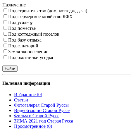
Назначение
Под строительство (дом, коттедж, дача)
Под фермерское хозяйство КФХ
Под усадьбу
Под поместье
Под коттеджный поселок
Под базу отдыха
Под санаторий
Земля экопоселение
Под охотничьи угодья
Полезная информация
Избранное (
0
)
Статьи
Фотогалерея Старой Руссы
Видеобзор по Старой Руссе
Фильм о Старой Руссе
ЗИМА 2021 год Старая Русса
Просмотренное (
0
)