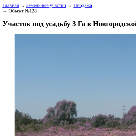
Главная
→
Земельные участки
→
Продажа
→ Объект №128
Участок под усадьбу 3 Га в Новгородско