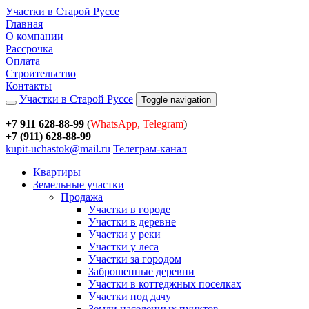
Участки в Старой Руссе
Главная
О компании
Рассрочка
Оплата
Строительство
Контакты
Участки в Старой Руссе
Toggle navigation
+7 911 628-88-99
(
WhatsApp, Telegram
)
+7 (911) 628-88-99
kupit-uchastok@mail.ru
Телеграм-канал
Квартиры
Земельные участки
Продажа
Участки в городе
Участки в деревне
Участки у реки
Участки у леса
Участки за городом
Заброшенные деревни
Участки в коттеджных поселках
Участки под дачу
Земли населенных пунктов