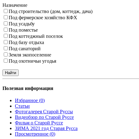
Назначение
Под строительство (дом, коттедж, дача)
Под фермерское хозяйство КФХ
Под усадьбу
Под поместье
Под коттеджный поселок
Под базу отдыха
Под санаторий
Земля экопоселение
Под охотничьи угодья
Полезная информация
Избранное (
0
)
Статьи
Фотогалерея Старой Руссы
Видеобзор по Старой Руссе
Фильм о Старой Руссе
ЗИМА 2021 год Старая Русса
Просмотренное (
0
)