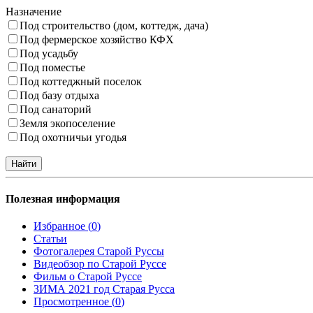
Назначение
Под строительство (дом, коттедж, дача)
Под фермерское хозяйство КФХ
Под усадьбу
Под поместье
Под коттеджный поселок
Под базу отдыха
Под санаторий
Земля экопоселение
Под охотничьи угодья
Полезная информация
Избранное (
0
)
Статьи
Фотогалерея Старой Руссы
Видеобзор по Старой Руссе
Фильм о Старой Руссе
ЗИМА 2021 год Старая Русса
Просмотренное (
0
)