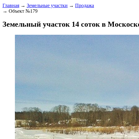
Главная
→
Земельные участки
→
Продажа
→ Объект №179
Земельный участок 14 соток в Москоск