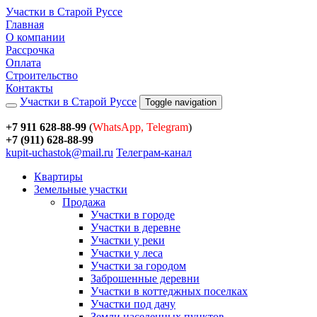
Участки в Старой Руссе
Главная
О компании
Рассрочка
Оплата
Строительство
Контакты
Участки в Старой Руссе
Toggle navigation
+7 911 628-88-99
(
WhatsApp, Telegram
)
+7 (911) 628-88-99
kupit-uchastok@mail.ru
Телеграм-канал
Квартиры
Земельные участки
Продажа
Участки в городе
Участки в деревне
Участки у реки
Участки у леса
Участки за городом
Заброшенные деревни
Участки в коттеджных поселках
Участки под дачу
Земли населенных пунктов