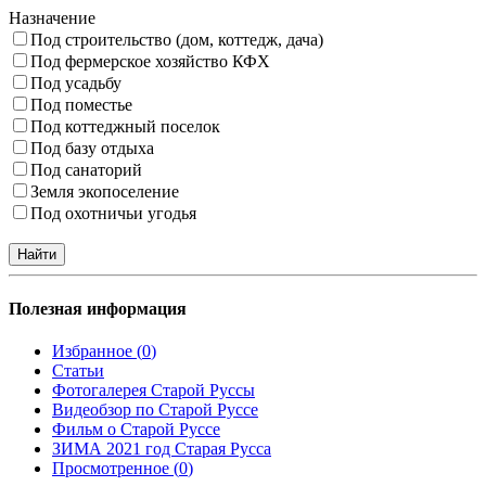
Назначение
Под строительство (дом, коттедж, дача)
Под фермерское хозяйство КФХ
Под усадьбу
Под поместье
Под коттеджный поселок
Под базу отдыха
Под санаторий
Земля экопоселение
Под охотничьи угодья
Полезная информация
Избранное (
0
)
Статьи
Фотогалерея Старой Руссы
Видеобзор по Старой Руссе
Фильм о Старой Руссе
ЗИМА 2021 год Старая Русса
Просмотренное (
0
)