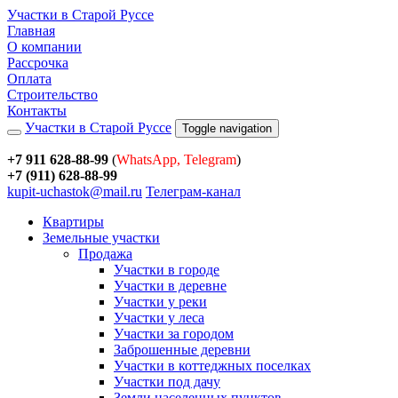
Участки в Старой Руссе
Главная
О компании
Рассрочка
Оплата
Строительство
Контакты
Участки в Старой Руссе
Toggle navigation
+7 911 628-88-99
(
WhatsApp, Telegram
)
+7 (911) 628-88-99
kupit-uchastok@mail.ru
Телеграм-канал
Квартиры
Земельные участки
Продажа
Участки в городе
Участки в деревне
Участки у реки
Участки у леса
Участки за городом
Заброшенные деревни
Участки в коттеджных поселках
Участки под дачу
Земли населенных пунктов