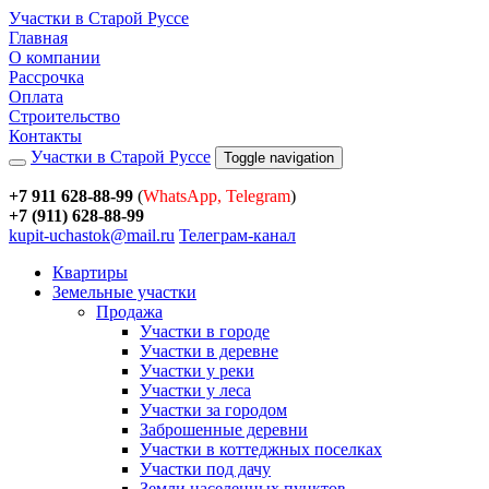
Участки в Старой Руссе
Главная
О компании
Рассрочка
Оплата
Строительство
Контакты
Участки в Старой Руссе
Toggle navigation
+7 911 628-88-99
(
WhatsApp, Telegram
)
+7 (911) 628-88-99
kupit-uchastok@mail.ru
Телеграм-канал
Квартиры
Земельные участки
Продажа
Участки в городе
Участки в деревне
Участки у реки
Участки у леса
Участки за городом
Заброшенные деревни
Участки в коттеджных поселках
Участки под дачу
Земли населенных пунктов