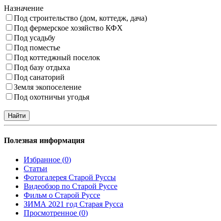
Назначение
Под строительство (дом, коттедж, дача)
Под фермерское хозяйство КФХ
Под усадьбу
Под поместье
Под коттеджный поселок
Под базу отдыха
Под санаторий
Земля экопоселение
Под охотничьи угодья
Полезная информация
Избранное (
0
)
Статьи
Фотогалерея Старой Руссы
Видеобзор по Старой Руссе
Фильм о Старой Руссе
ЗИМА 2021 год Старая Русса
Просмотренное (
0
)