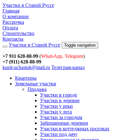
Участки в Старой Руссе
Главная
О компании
Рассрочка
Оплата
Строительство
Контакты
Участки в Старой Руссе
Toggle navigation
+7 911 628-88-99
(
WhatsApp, Telegram
)
+7 (911) 628-88-99
kupit-uchastok@mail.ru
Телеграм-канал
Квартиры
Земельные участки
Продажа
Участки в городе
Участки в деревне
Участки у реки
Участки у леса
Участки за городом
Заброшенные деревни
Участки в коттеджных поселках
Участки под дачу
Земли населенных пунктов