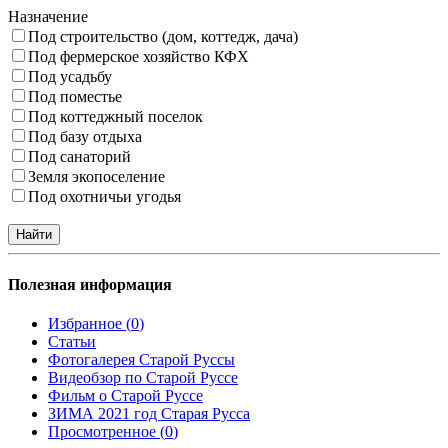
Назначение
Под строительство (дом, коттедж, дача)
Под фермерское хозяйство КФХ
Под усадьбу
Под поместье
Под коттеджный поселок
Под базу отдыха
Под санаторий
Земля экопоселение
Под охотничьи угодья
Полезная информация
Избранное (
0
)
Статьи
Фотогалерея Старой Руссы
Видеобзор по Старой Руссе
Фильм о Старой Руссе
ЗИМА 2021 год Старая Русса
Просмотренное (
0
)