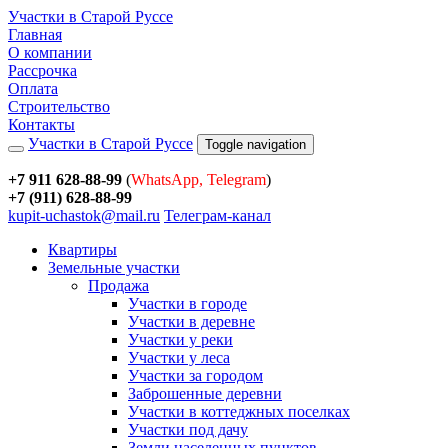
Участки в Старой Руссе
Главная
О компании
Рассрочка
Оплата
Строительство
Контакты
Участки в Старой Руссе
Toggle navigation
+7 911 628-88-99
(
WhatsApp, Telegram
)
+7 (911) 628-88-99
kupit-uchastok@mail.ru
Телеграм-канал
Квартиры
Земельные участки
Продажа
Участки в городе
Участки в деревне
Участки у реки
Участки у леса
Участки за городом
Заброшенные деревни
Участки в коттеджных поселках
Участки под дачу
Земли населенных пунктов