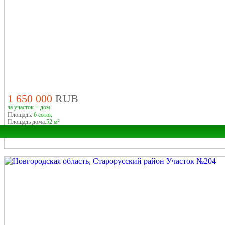
1 650 000
RUB
за участок + дом
Площадь:
6 соток
Площадь дома:
52 м²
Поиск домов на карте
Область:
Город: