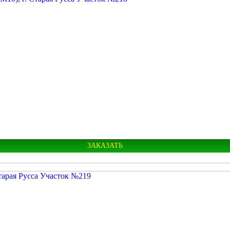
Старорусский
Старая Русса
ЗАКАЗАТЬ
Новгородская
Разлив
Старая Русса