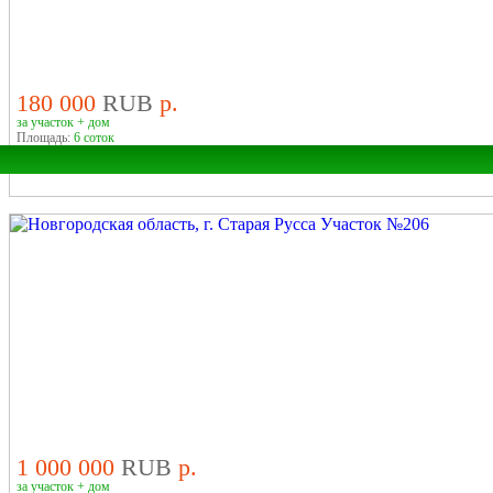
У РЕКИ
В ДЕРЕВНЕ
180 000
RUB
р.
за участок + дом
Площадь:
6 соток
Область:
Район:
У РЕКИ
1 000 000
RUB
р.
за участок + дом