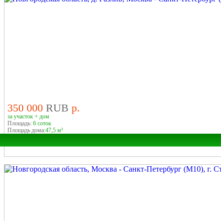
Район:
Город:
У ЛЕСА
У РЕКИ
350 000
RUB
р.
за участок + дом
Площадь:
6 соток
Площадь дома:
47,5 м²
Область:
Деревня:
Город: