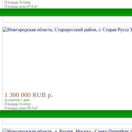
Площадь:
6 соток
Площадь дома:
47,6 м²
Область:
Город:
У РЕКИ
1 300 000
RUB
р.
за участок + дом
Площадь:
6 соток
Площадь дома:
50,5 м²
Область: