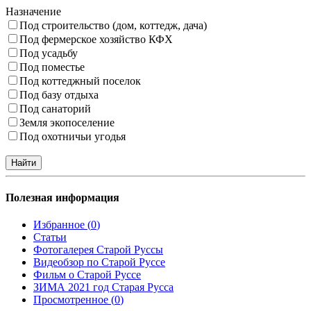
Назначение
Под строительство (дом, коттедж, дача)
Под фермерское хозяйство КФХ
Под усадьбу
Под поместье
Под коттеджный поселок
Под базу отдыха
Под санаторий
Земля экопоселение
Под охотничьи угодья
Полезная информация
Избранное (
0
)
Статьи
Фотогалерея Старой Руссы
Видеобзор по Старой Руссе
Фильм о Старой Руссе
ЗИМА 2021 год Старая Русса
Просмотренное (
0
)