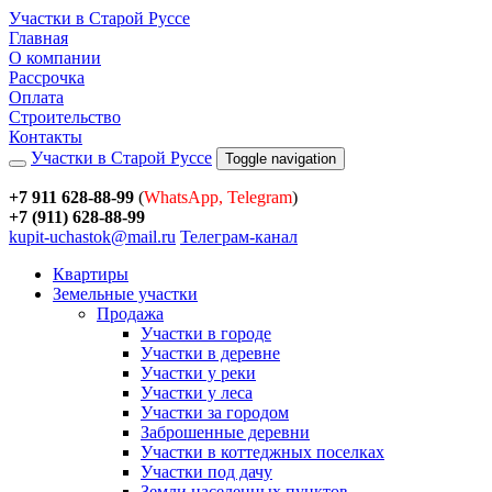
Участки в Старой Руссе
Главная
О компании
Рассрочка
Оплата
Строительство
Контакты
Участки в Старой Руссе
Toggle navigation
+7 911 628-88-99
(
WhatsApp, Telegram
)
+7 (911) 628-88-99
kupit-uchastok@mail.ru
Телеграм-канал
Квартиры
Земельные участки
Продажа
Участки в городе
Участки в деревне
Участки у реки
Участки у леса
Участки за городом
Заброшенные деревни
Участки в коттеджных поселках
Участки под дачу
Земли населенных пунктов