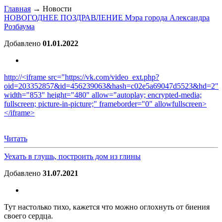
Главная
→ Новости
НОВОГОДНЕЕ ПОЗДРАВЛЕНИЕ Мэра города Александра
Розбаума
Добавлено
01.01.2022
http://<iframe src="https://vk.com/video_ext.php?
oid=203352857&id=456239063&hash=c02e5a69047d5523&hd=2"
width="853" height="480" allow="autoplay; encrypted-media;
fullscreen; picture-in-picture;" frameborder="0" allowfullscreen>
</iframe>
Читать
Уехать в глушь, построить дом из глины
Добавлено
31.07.2021
Тут настолько тихо, кажется что можно оглохнуть от биения
своего сердца.