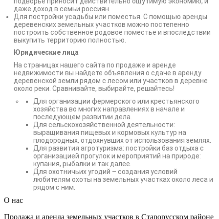
подворье приносит действительно ощутимую экономию, и
даже доход в семьи россиян.
Для постройки усадьбы или поместья. С помощью аренды
деревенских земельных участков можно постепенно
построить собственное родовое поместье и впоследствии
выкупить территорию полностью.
Юридические лица
На страницах нашего сайта по продаже и аренде
недвижимости вы найдете объявления о сдаче в аренду
деревенской земли рядом с лесом или участков в деревне
около реки. Сравнивайте, выбирайте, решайтесь!
Для организации фермерского или крестьянского
хозяйства во многих направлениях в начале и
последующем развитии дела.
Для сельскохозяйственной деятельности:
выращивания пищевых и кормовых культур на
плодородных, отдохнувших от использования землях.
Для развития агротуризма: постройки баз отдыха с
организацией прогулок и мероприятий на природе:
купания, рыбалки и так далее.
Для охотничьих угодий – создания условий
любителям охоты на земельных участках около леса и
рядом с ним.
О нас
Продажа и аренда земельных участков в Старорусском районе