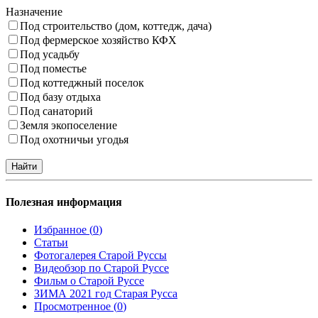
Назначение
Под строительство (дом, коттедж, дача)
Под фермерское хозяйство КФХ
Под усадьбу
Под поместье
Под коттеджный поселок
Под базу отдыха
Под санаторий
Земля экопоселение
Под охотничьи угодья
Полезная информация
Избранное (
0
)
Статьи
Фотогалерея Старой Руссы
Видеобзор по Старой Руссе
Фильм о Старой Руссе
ЗИМА 2021 год Старая Русса
Просмотренное (
0
)