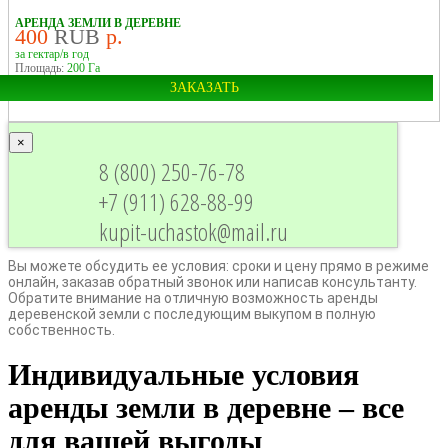
АРЕНДА ЗЕМЛИ В ДЕРЕВНЕ
400
RUB
р.
за гектар/в год
Площадь:
200 Га
ЗАКАЗАТЬ
×
Область:
Новгородская
8 (800) 250-76-78
Район:
Старорусский
+7 (911) 628-88-99
kupit-uchastok@mail.ru
Вы можете обсудить ее условия: сроки и цену прямо в режиме
онлайн, заказав обратный звонок или написав консультанту.
Обратите внимание на отличную возможность аренды
деревенской земли с последующим выкупом в полную
собственность.
Индивидуальные условия
аренды земли в деревне – все
для вашей выгоды