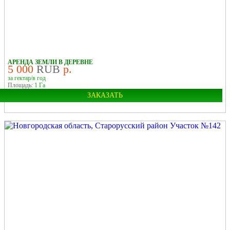
У РЕКИ
В ДЕРЕВНЕ
АРЕНДА ЗЕМЛИ В ДЕРЕВНЕ
5 000
RUB
р.
за гектар/в год
Площадь:
1 Га
ЗАКАЗАТЬ
Поиск земельных участков в аренду на карте
Область:
Новгородская
Район:
Старорусский
У РЕКИ
В ДЕРЕВНЕ