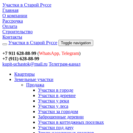
Участки в Старой Руссе
Главная
О компании
Рассрочка
Оплата
Строительство
Контакты
Участки в Старой Руссе
Toggle navigation
+7 911 628-88-99
(
WhatsApp, Telegram
)
+7 (911) 628-88-99
kupit-uchastok@mail.ru
Телеграм-канал
Квартиры
Земельные участки
Продажа
Участки в городе
Участки в деревне
Участки у реки
Участки у леса
Участки за городом
Заброшенные деревни
Участки в коттеджных поселках
Участки под дачу
Земли населенных пунктов