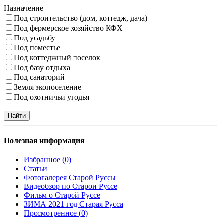
Назначение
Под строительство (дом, коттедж, дача)
Под фермерское хозяйство КФХ
Под усадьбу
Под поместье
Под коттеджный поселок
Под базу отдыха
Под санаторий
Земля экопоселение
Под охотничьи угодья
Полезная информация
Избранное (
0
)
Статьи
Фотогалерея Старой Руссы
Видеобзор по Старой Руссе
Фильм о Старой Руссе
ЗИМА 2021 год Старая Русса
Просмотренное (
0
)