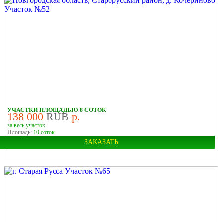
Район:
Старорусский
Деревня:
Малая Козона
У ЛЕСА
В ДЕРЕВНЕ
УЧАСТКИ ПЛОЩАДЬЮ 8 СОТОК
138 000
RUB
р.
за весь участок
Площадь:
10 соток
ЗАКАЗАТЬ
Область:
Новгородская
Район:
Старорусский
Деревня:
Кочериново